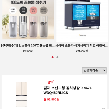
[쿠쿠정수기] 인스퓨어 100℃ 끓는물 정수기 최대12개월 반값행사중
세이버 초음파 식기세척기 학교,어린이집,구내식당 전용[대용량]
30,900원
198,000원
딤채 스탠드형 김치냉장고 467L
WDQ48JRLICS
월 92,900원