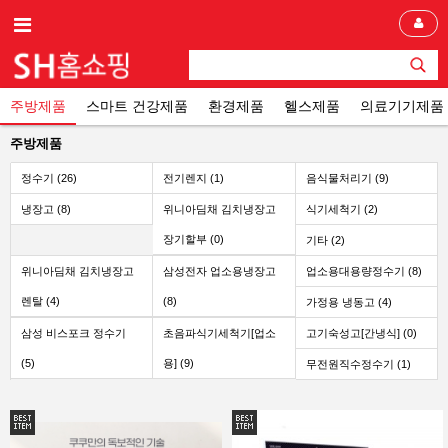
주방제품
스마트 건강제품
환경제품
헬스제품
의료기기제품
주방제품
정수기 (26)
전기렌지 (1)
음식물처리기 (9)
냉장고 (8)
위니아딤채 김치냉장고
식기세척기 (2)
장기할부 (0)
기타 (2)
위니아딤채 김치냉장고
삼성전자 업소용냉장고
업소용대용량정수기 (8)
렌탈 (4)
(8)
가정용 냉동고 (4)
삼성 비스포크 정수기
초음파식기세척기[업소
고기숙성고[간냉식] (0)
(5)
용] (9)
무전원직수정수기 (1)