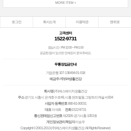
MORE ITEM +
로그인
회사소개
이용약관
맨위로
고객센터
1522-9731
점심시간 : PM 12:00 ~ PM 1:00
궁금한 점이 있으면 언제든지 문의주세요.
무통장입금안내
기업은행 107-136494-01-018
예금주 / 주)SH생활건강
회사명
(주)에스에이치생활건강
주소
경기도 시흥시 은계호수로49, 시흥 센트럴돔 그랑트리 캐슬 비004
사업자 등록번호
880-81-00031
대표
이석희
전화
1522-9731
통신판매업신고번호
제2026-경기시흥-1053호
개인정보관리책임자
이승우
Copyright © 2001-2013 (주)에스에이치생활건강. All Rights Reserved.