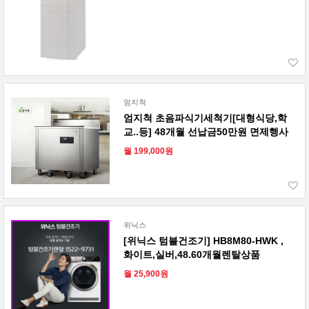
엄지척
엄지척 초음파식기세척기[대형식당,학
교..등] 48개월 선납금50만원 면제행사
월 199,000원
위닉스
[위닉스 텀블건조기] HB8M80-HWK ,
화이트,실버,48.60개월렌탈상품
월 25,900원