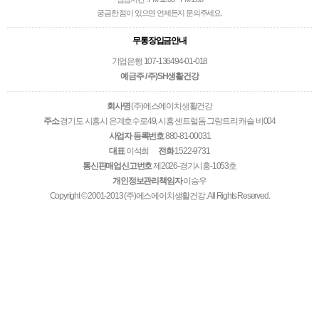
궁금한 점이 있으면 언제든지 문의주세요.
무통장입금안내
기업은행 107-136494-01-018
예금주 / 주)SH생활건강
회사명
(주)에스에이치생활건강
주소
경기도 시흥시 은계호수로49, 시흥 센트럴돔 그랑트리 캐슬 비004
사업자 등록번호
880-81-00031
대표
이석희
전화
1522-9731
통신판매업신고번호
제2026-경기시흥-1053호
개인정보관리책임자
이승우
Copyright © 2001-2013 (주)에스에이치생활건강. All Rights Reserved.