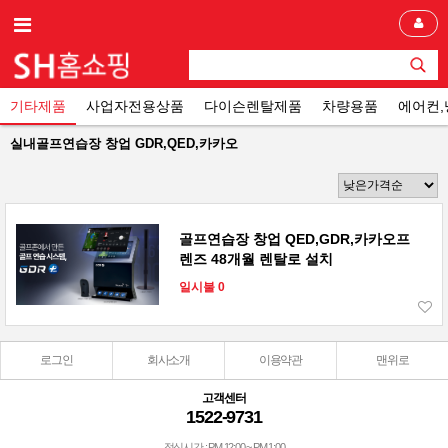
기타제품
사업자전용상품
다이슨렌탈제품
차량용품
에어컨
실내골프연습장 창업 GDR,QED,카카오
골프연습장 창업 QED,GDR,카카오프
렌즈 48개월 렌탈로 설치
일시불 0
로그인
회사소개
이용약관
맨위로
고객센터
1522-9731
점심시간 : PM 12:00 ~ PM 1:00