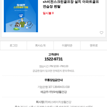
sh비전스크린골프장 설치 아파트골프
연습장 렌탈
일시불 0
로그인
회사소개
이용약관
맨위로
고객센터
1522-9731
점심시간 : PM 12:00 ~ PM 1:00
궁금한 점이 있으면 언제든지 문의주세요.
무통장입금안내
기업은행 107-136494-01-018
예금주 / 주)SH생활건강
회사명
(주)에스에이치생활건강