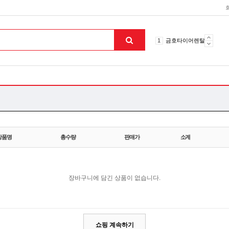
10
토션파장기
1
금호타이어렌탈
2
효돌이
3
라파402
4
자이글온고주파
5
알카메디
6
엘지냉난방기
7
업소용음식물처리기
8
무주천마
상품명
총수량
판매가
소계
9
자동케겔운동기구
10
토션파장기
1
금호타이어렌탈
장바구니에 담긴 상품이 없습니다.
맨위로
쇼핑 계속하기