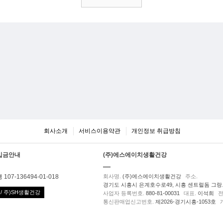
회사소개
서비스이용약관
개인정보 취급방침
입금안내
(주)에스에이치생활건강
107-136494-01-018
회사명.
(주)에스에이치생활건강
주소.
경기도 시흥시 은계호수로49, 시흥 센트럴돔 그랑트
/ 주)SH생활건강
사업자 등록번호.
880-81-00031
대표.
이석희
전
통신판매업신고번호.
제2026-경기시흥-1053호