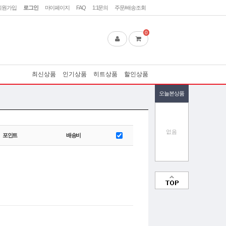
회원가입
로그인
마이페이지
FAQ
1:1문의
주문/배송조회
0
최신상품
인기상품
히트상품
할인상품
오늘본상품
없음
포인트
배송비