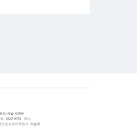
리 캐슬 비004
화.
1522-9731
팩스.
개인정보관리책임자.
이승우