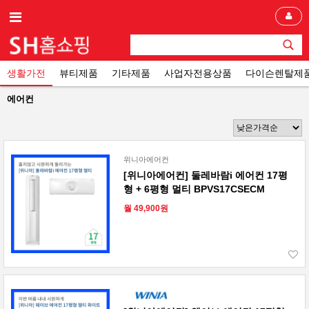
생활가전
뷰티제품
기타제품
사업자전용상품
다이슨렌탈제
에어컨
위니아에어컨
[위니아에어컨] 둘레바람i 에어컨 17평
형 + 6평형 멀티 BPVS17CSECM
월 49,900원