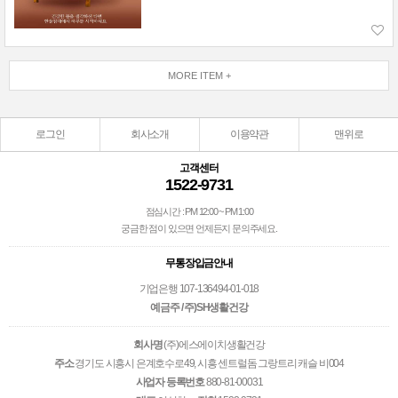
MORE ITEM +
로그인
회사소개
이용약관
맨위로
고객센터
1522-9731
점심시간 : PM 12:00 ~ PM 1:00
궁금한 점이 있으면 언제든지 문의주세요.
무통장입금안내
기업은행 107-136494-01-018
예금주 / 주)SH생활건강
회사명
(주)에스에이치생활건강
주소
경기도 시흥시 은계호수로49, 시흥 센트럴돔 그랑트리 캐슬 비004
사업자 등록번호
880-81-00031