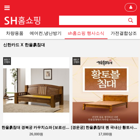
차량용품
에어컨,냉난방기
sh홈쇼핑 행사소식
가전결합상조
신한카드 X 한울흙침대
한울흙침대 경복궁 카우치쇼파 [보료선택가능] [신한카드 행사상품]
[경운궁] 한울흙침대 퀀 국내산 황토사용으로 믿을수 있음, 내림서비스 개시[신한카드 행사상품]
26,000원
17,000원