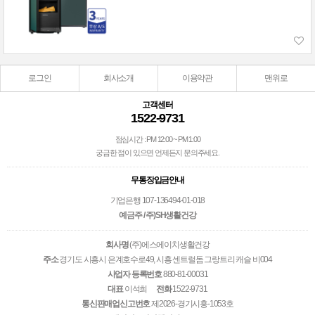
로그인
회사소개
이용약관
맨위로
고객센터
1522-9731
점심시간 : PM 12:00 ~ PM 1:00
궁금한 점이 있으면 언제든지 문의주세요.
무통장입금안내
기업은행 107-136494-01-018
예금주 / 주)SH생활건강
회사명
(주)에스에이치생활건강
주소
경기도 시흥시 은계호수로49, 시흥 센트럴돔 그랑트리 캐슬 비004
사업자 등록번호
880-81-00031
대표
이석희
전화
1522-9731
통신판매업신고번호
제2026-경기시흥-1053호