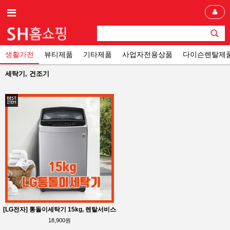
생활가전
뷰티제품
기타제품
사업자전용상품
다이슨렌탈제
세탁기, 건조기
[LG전자] 통돌이세탁기 15kg, 렌탈서비스
18,900원