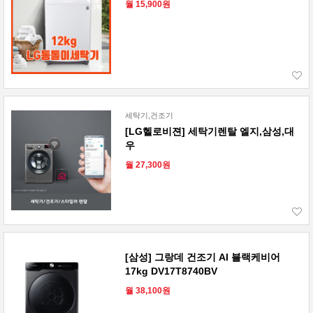
월 15,900원
세탁기,건조기
[LG헬로비젼] 세탁기렌탈 엘지,삼성,대
우
월 27,300원
[삼성] 그랑데 건조기 AI 블랙케비어
17kg DV17T8740BV
월 38,100원