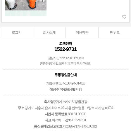
로그인
회사소개
이용약관
맨위로
고객센터
1522-9731
점심시간 : PM 12:00 ~ PM 1:00
궁금한 점이 있으면 언제든지 문의주세요.
무통장입금안내
기업은행 107-136494-01-018
예금주 / 주)SH생활건강
회사명
(주)에스에이치생활건강
주소
경기도 시흥시 은계호수로49, 시흥 센트럴돔 그랑트리 캐슬 비004
사업자 등록번호
880-81-00031
대표
이석희
전화
1522-9731
통신판매업신고번호
제2026-경기시흥-1053호