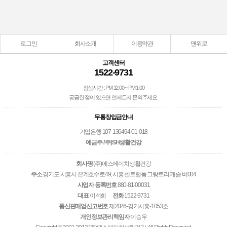
로그인
회사소개
이용약관
맨위로
고객센터
1522-9731
점심시간 : PM 12:00 ~ PM 1:00
궁금한 점이 있으면 언제든지 문의주세요.
무통장입금안내
기업은행 107-136494-01-018
예금주 / 주)SH생활건강
회사명
(주)에스에이치생활건강
주소
경기도 시흥시 은계호수로49, 시흥 센트럴돔 그랑트리 캐슬 비004
사업자 등록번호
880-81-00031
대표
이석희
전화
1522-9731
통신판매업신고번호
제2026-경기시흥-1053호
개인정보관리책임자
이승우