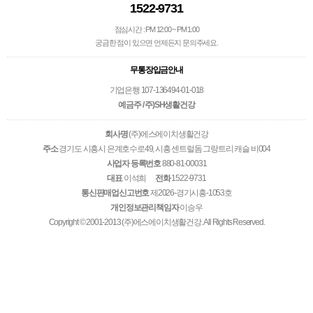
1522-9731
점심시간 : PM 12:00 ~ PM 1:00
궁금한 점이 있으면 언제든지 문의주세요.
무통장입금안내
기업은행 107-136494-01-018
예금주 / 주)SH생활건강
회사명
(주)에스에이치생활건강
주소
경기도 시흥시 은계호수로49, 시흥 센트럴돔 그랑트리 캐슬 비004
사업자 등록번호
880-81-00031
대표
이석희
전화
1522-9731
통신판매업신고번호
제2026-경기시흥-1053호
개인정보관리책임자
이승우
Copyright © 2001-2013 (주)에스에이치생활건강. All Rights Reserved.