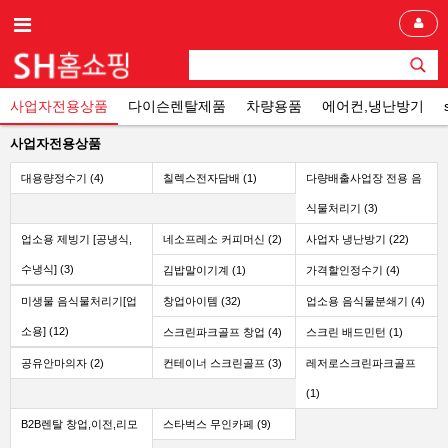
사업자전용상품
다이슨렌탈제품
차량용품
에어컨,냉난방기
사업자전용상품
대용량정수기 (4)
칠렉스전자담배 (1)
다량배출사업장 전용 음
식물처리기 (3)
업소용 제빙기 [공냉식,
네소프레소 커피머신 (2)
사업자 냉난방기 (22)
수냉식] (3)
김밥말이기계 (1)
가격할인정수기 (4)
미생물 음식물처리기[업
창업아이템 (32)
업소용 음식물분쇄기 (4)
소용] (12)
스크린파크골프 창업 (4)
스크린 배드민턴 (1)
공유안마의자 (2)
컨테이너 스크린골프 (3)
레저로스크린파크골프
(1)
B2B렌탈 창업,이전,리모
스타벅스 무인카페 (9)