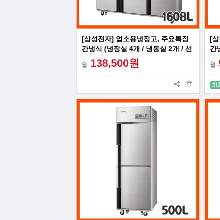
[삼성전자] 업소용냉장고, 주요특징
[
간냉식 (냉장실 4개 / 냉동실 2개 / 선
간냉
반 9개
반 
138,500원
월
월