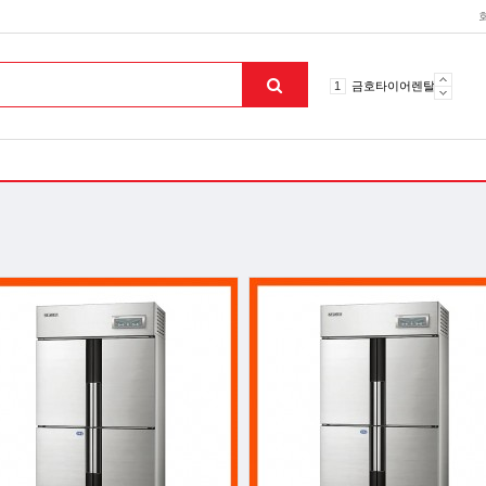
10
토션파장기
1
금호타이어렌탈
2
효돌이
3
라파402
4
자이글온고주파
5
알카메디
6
엘지냉난방기
7
업소용음식물처리기
8
무주천마
9
자동케겔운동기구
10
토션파장기
1
금호타이어렌탈
맨위로