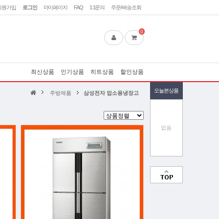
회원가입
로그인
마이페이지
FAQ
1:1문의
주문/배송조회
0
최신상품
인기상품
히트상품
할인상품
오늘본상품
주방제품
삼성전자 업소용냉장고
없음