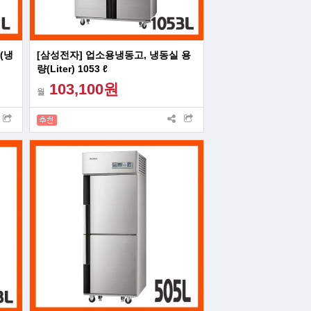
(냉
[삼성전자] 업소용냉동고, 냉동실 용
량(Liter) 1053 ℓ
103,100원
월