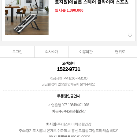
료지원]에셜론 스테어 클라이머 스포츠
일시불 1,390,000
로그인
회사소개
이용약관
맨위로
고객센터
1522-9731
점심시간 : PM 12:00 ~ PM 1:00
궁금한 점이 있으면 언제든지 문의주세요.
무통장입금안내
기업은행 107-136494-01-018
예금주 / 주)SH생활건강
회사명
(주)에스에이치생활건강
주소
경기도 시흥시 은계호수로49, 시흥 센트럴돔 그랑트리 캐슬 비004