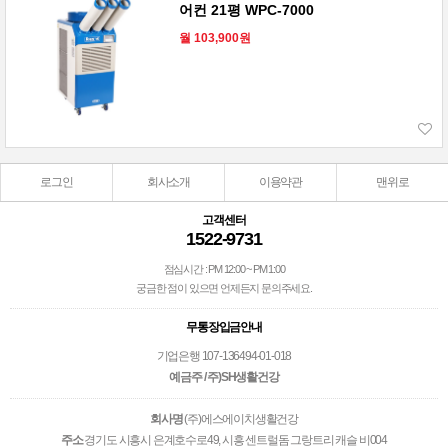
어컨 21평 WPC-7000
월 103,900원
로그인
회사소개
이용약관
맨위로
고객센터
1522-9731
점심시간 : PM 12:00 ~ PM 1:00
궁금한 점이 있으면 언제든지 문의주세요.
무통장입금안내
기업은행 107-136494-01-018
예금주 / 주)SH생활건강
회사명
(주)에스에이치생활건강
주소
경기도 시흥시 은계호수로49, 시흥 센트럴돔 그랑트리 캐슬 비004