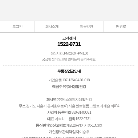
로그인
회사소개
이용약관
맨위로
고객센터
1522-9731
점심시간 : PM 12:00 ~ PM 1:00
궁금한 점이 있으면 언제든지 문의주세요.
무통장입금안내
기업은행 107-136494-01-018
예금주 / 주)SH생활건강
회사명
(주)에스에이치생활건강
주소
경기도 시흥시 은계호수로49, 시흥 센트럴돔 그랑트리 캐슬 비004
사업자 등록번호
880-81-00031
대표
이석희
전화
1522-9731
통신판매업신고번호
제2026-경기시흥-1053호
개인정보관리책임자
이승우