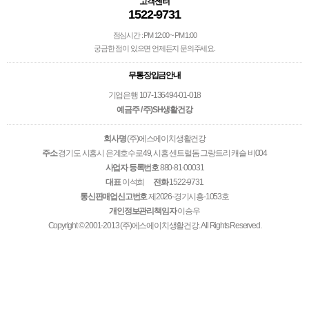
고객센터
1522-9731
점심시간 : PM 12:00 ~ PM 1:00
궁금한 점이 있으면 언제든지 문의주세요.
무통장입금안내
기업은행 107-136494-01-018
예금주 / 주)SH생활건강
회사명
(주)에스에이치생활건강
주소
경기도 시흥시 은계호수로49, 시흥 센트럴돔 그랑트리 캐슬 비004
사업자 등록번호
880-81-00031
대표
이석희
전화
1522-9731
통신판매업신고번호
제2026-경기시흥-1053호
개인정보관리책임자
이승우
Copyright © 2001-2013 (주)에스에이치생활건강. All Rights Reserved.