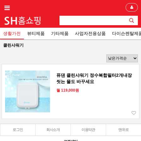
생활가전
뷰티제품
기타제품
사업자전용상품
다이슨렌탈제
클린샤워기
퓨댄 클린샤워기 정수복합필터2개내장
씻는 물도 바꾸세요
월 119,000원
로그인
회사소개
이용약관
맨위로