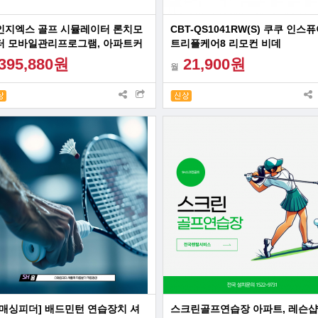
인지엑스 골프 시뮬레이터 론치모
CBT-QS1041RW(S) 쿠쿠 인스
터 모바일관리프로그램, 아파트커
트리플케어8 리모컨 비데
니티 레슨샵 골프아카데미
395,880원
21,900원
월
스매싱피더] 배드민턴 연습장치 셔
스크린골프연습장 아파트, 레슨샵,