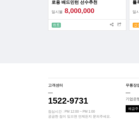
로용 배드민턴 선수추천
틀
리
8,000,000
일시불
일
고객센터
무통장
1522-9731
기업은행 
예금주 
점심시간 : PM 12:00 ~ PM 1:00
궁금한 점이 있으면 언제든지 문의주세요.