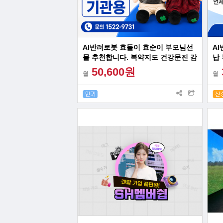
AI반려로봇 효돌이 효순이 부모님선
A
물 추천합니다. 복약지도 건강문진 감
납
성대화 혼자계신 어르신 최고의 선물
건
50,600원
월
월
24시간 관제서비스 장착
최