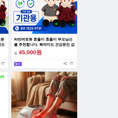
월분
AI반려로봇 효돌이 효돌이 부모님선
지도
물 추천합니다. 복약지도 건강문진 감
르신
성대화 혼자계신 어르신 최고의 선물
45,000원
월