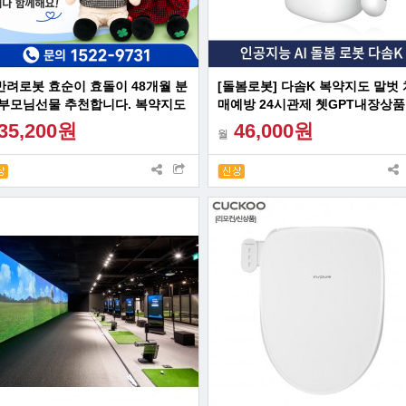
I반려로봇 효순이 효돌이 48개월 분
[돌봄로봇] 다솜K 복약지도 말벗 
 부모님선물 추천합니다. 복약지도
매예방 24시관제 쳇GPT내장상품
강문진 감성대화 혼자계신 어르신
35,200원
46,000원
월
고의 선물