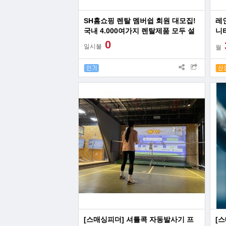
SH홈쇼핑 렌탈 멤버쉽 회원 대모집!
레
국내 4.000여가지 렌탈제품 모두 설
니
치 가능!
뮤
0
일시불
월
[스매싱피더] 셔틀콕 자동발사기 프
[