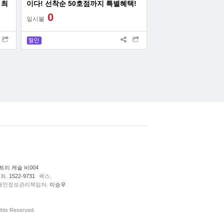
 최
이다! 선착순 50호점까지 특별혜택!
0
일시불
리 캐슬 비004
화.
1522-9731
팩스.
개인정보관리책임자.
이승우
ts Reserved.