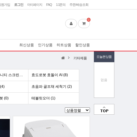
회원가입
로그인
마이페이지
FAQ
1:1문의
주문/배송조회
0
최신상품
인기상품
히트상품
할인상품
오늘본상품
기타제품
아파트 커뮤니티 스크린골프 (2)
효도로봇 효돌이 AI (8)
없음
4)
초음파 골프채 세척기 (2)
봇 (0)
테블릿오더 (1)