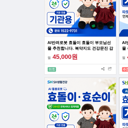
AI반려로봇 효돌이 효돌이 부모님선
A
물 추천합니다. 복약지도 건강문진 감
물
성대화 혼자계신 어르신 최고의 선물
성
45,000원
월
월