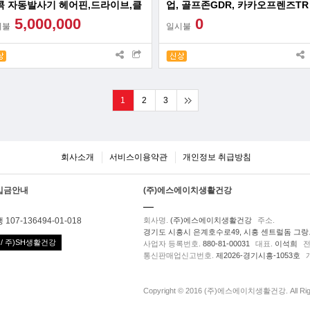
콕 자동발사기 헤어핀,드라이브,클
업, 골프존GDR, 카카오프렌즈TR
어 9방량 지정발사
대60대월 분납
5,000,000
0
시불
일시불
1
2
3
회사소개
서비스이용약관
개인정보 취급방침
입금안내
(주)에스에이치생활건강
107-136494-01-018
회사명.
(주)에스에이치생활건강
주소.
경기도 시흥시 은계호수로49, 시흥 센트럴돔 그랑트
/ 주)SH생활건강
사업자 등록번호.
880-81-00031
대표.
이석희
전
통신판매업신고번호.
제2026-경기시흥-1053호
Copyright © 2016 (주)에스에이치생활건강. All Righ