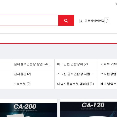
10
토션파장기
1
금호타이어렌탈
2
효돌이
3
라파402
4
자이글온고주파
5
알카메디
6
엘지냉난방기
7
업소용음식물처리기
실내골프연습장 창업 GDR,QED,카카오 (1)
배드민턴 연습장치 (2)
8
무주천마
9
자동케겔운동기구
전자칠판 (2)
스크린 골프연습장 시뮬레이터 (1)
소자본창업 (
10
토션파장기
kt ai로봇 (0)
다솜K 돌봄로봇 멤버쉽 (1)
kt ai 방역로
1
금호타이어렌탈
맨위로