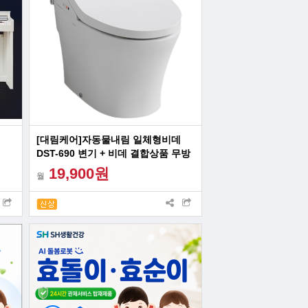
[대림케어]자동물내림 일체형비데
DST-690 변기 + 비데 결합상품 무방
문
19,900원
월