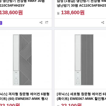
 냉난방기 천장형 4WAY 30평
삼성 (1등급) 냉난방기 천장형 4W
110CS4FHH2SY
냉난방기 30평 AC110CS4FBH2
138,600원
138,600원
월
위닉스] 격자형 창문형 에어컨 6평형
[위닉스] 세로형 창문형 에어컨 6
이트) (60) EWNE067-MWK 행사
(화이트) EWIE067-MWK 할인
품
22,100원
22,100원