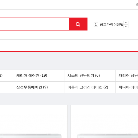
10
토션파장기
1
금호타이어렌탈
2
효돌이
3
라파402
4
자이글온고주파
5
알카메디
6
엘지냉난방기
7
업소용음식물처리기
)
캐리어 에어컨 (19)
시스템 낸난방기 (6)
캐리어 냉난방
8
무주천마
9
자동케겔운동기구
삼성무풍에어컨 (9)
이동식 코끼리 에어컨 (2)
위니아 에어컨
10
토션파장기
1
금호타이어렌탈
맨위로