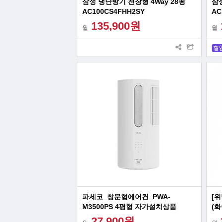
삼성 냉난방기 천장형 4Way 28평
삼성
AC100CS4FHH2SY
AC
135,900원
월
월
파세코_창문형에어컨_PWA-
[
M3500PS 4평형 자가설치상품
(화
상
27,900원