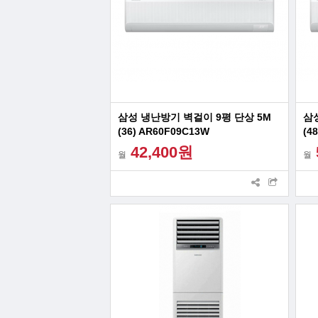
삼성 냉난방기 벽걸이 9평 단상 5M
삼성
(36) AR60F09C13W
(4
42,400원
월
월