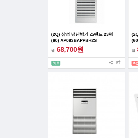
(2Q) 삼성 냉난방기 스탠드 23평
(2
(60) AP083BAPPBH2S
(6
68,700원
월
월