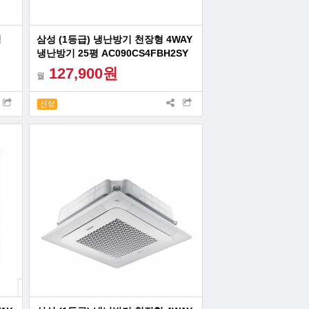
평
삼성 (1등급) 냉난방기 천장형 4WAY
냉난방기 25평 AC090CS4FBH2SY
127,900원
월