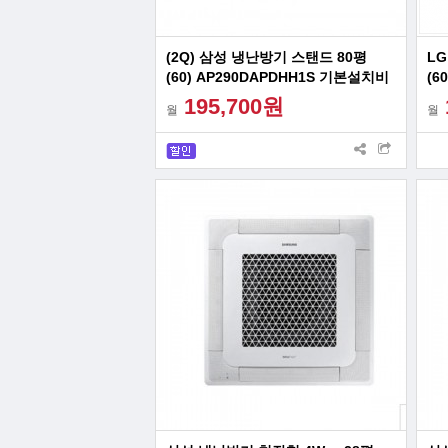
(2Q) 삼성 냉난방기 스탠드 80평
LG
(60) AP290DAPDHH1S 기본설치비
(6
면제 빠른설치
195,700원
월
월