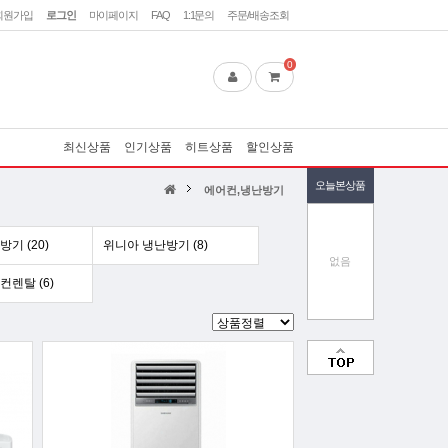
회원가입
로그인
마이페이지
FAQ
1:1문의
주문/배송조회
0
최신상품
인기상품
히트상품
할인상품
오늘본상품
에어컨,냉난방기
기 (20)
위니아 냉난방기 (8)
없음
렌탈 (6)