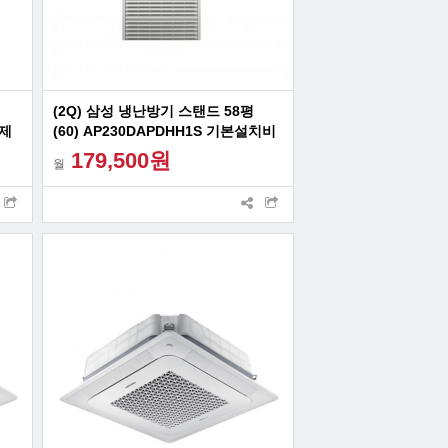
(2Q) 삼성 냉난방기 스탠드 58평
면제
(60) AP230DAPDHH1S 기본설치비
면제 빠른설치
179,500원
월