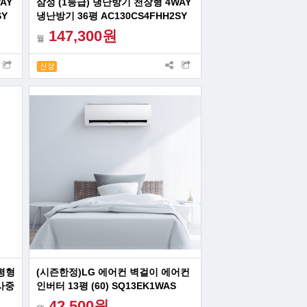
AY
삼성 (1등급) 냉난방기 천장형 4WAY
SY
냉난방기 36평 AC130CS4FHH2SY
147,300원
월
평형
(시즌한정)LG 에어컨 벽걸이 에어컨
행사중
인버터 13평 (60) SQ13EK1WAS
42,500원