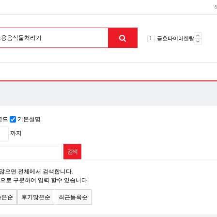
10
토션파장기
1
금호타이어렌탈
2
효돌이
3
라파402
4
자이글온고주파
5
알카메디
6
엘지냉난방기
7
업소용음식물처리기
코드
기본설명
8
무주천마
까지
9
자동케겔운동기구
10
토션파장기
1
금호타이어렌탈
않으면 전체에서 검색합니다.
맨위로
으로 구분하여 입력 할수 있습니다.
높은순
후기많은순
최근등록순