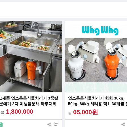
고제품 업소용음식물처리기 3중칼
업소용음식물처리기 윙윙 30kg,
 분쇄기 2차 미생물분해 하루처리
50kg, 80kg 처리용 택1, 36개월
kg 50kg 80kg 신한카드 48개월
서비스
1,800,000
65,000원
시불
월
부 가능