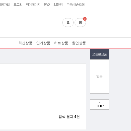
회원가입
로그인
마이페이지
FAQ
1:1문의
주문/배송조회
0
최신상품
인기상품
히트상품
할인상품
오늘본상품
없음
검색 결과
4
건