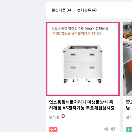
환경제품 (4)
전체분류
(4)
업소용음식물처리기 미생물방식 특
중
허제품 AS전국가능 무료체험행사중
날
30
0
일시불
일
할