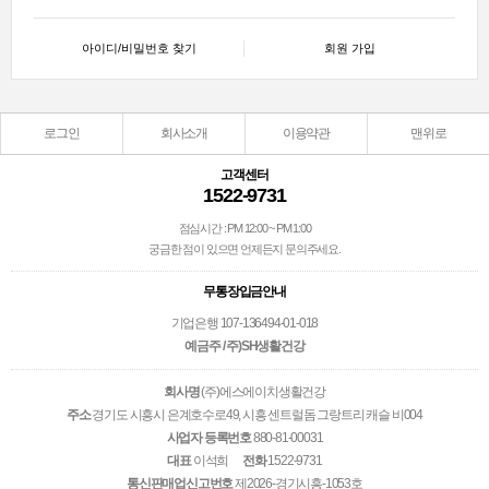
아이디/비밀번호 찾기
회원 가입
로그인
회사소개
이용약관
맨위로
고객센터
1522-9731
점심시간 : PM 12:00 ~ PM 1:00
궁금한 점이 있으면 언제든지 문의주세요.
무통장입금안내
기업은행 107-136494-01-018
예금주 / 주)SH생활건강
회사명
(주)에스에이치생활건강
주소
경기도 시흥시 은계호수로49, 시흥 센트럴돔 그랑트리 캐슬 비004
사업자 등록번호
880-81-00031
대표
이석희
전화
1522-9731
통신판매업신고번호
제2026-경기시흥-1053호