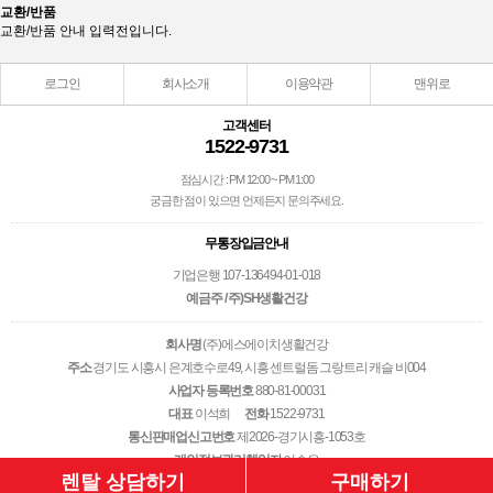
교환/반품
교환/반품 안내 입력전입니다.
로그인
회사소개
이용약관
맨위로
고객센터
1522-9731
점심시간 : PM 12:00 ~ PM 1:00
궁금한 점이 있으면 언제든지 문의주세요.
무통장입금안내
기업은행 107-136494-01-018
예금주 / 주)SH생활건강
회사명
(주)에스에이치생활건강
주소
경기도 시흥시 은계호수로49, 시흥 센트럴돔 그랑트리 캐슬 비004
사업자 등록번호
880-81-00031
대표
이석희
전화
1522-9731
통신판매업신고번호
제2026-경기시흥-1053호
개인정보관리책임자
이승우
Copyright © 2001-2013 (주)에스에이치생활건강. All Rights Reserved.