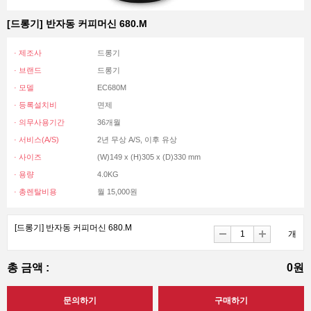
[드롱기] 반자동 커피머신 680.M
· 제조사
드롱기
· 브랜드
드롱기
· 모델
EC680M
· 등록설치비
면제
· 의무사용기간
36개월
· 서비스(A/S)
2년 무상 A/S, 이후 유상
· 사이즈
(W)149 x (H)305 x (D)330 mm
· 용량
4.0KG
· 총렌탈비용
월 15,000원
[드롱기] 반자동 커피머신 680.M
개
총 금액 :
0원