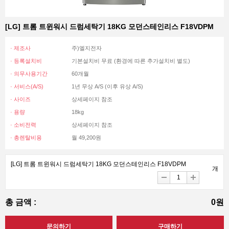
[LG] 트롬 트윈워시 드럼세탁기 18KG 모던스테인리스 F18VDPM
· 제조사
주)엘지전자
· 등록설치비
기본설치비 무료 (환경에 따른 추가설치비 별도)
· 의무사용기간
60개월
· 서비스(A/S)
1년 무상 A/S (이후 유상 A/S)
· 사이즈
상세페이지 참조
· 용량
18kg
· 소비전력
상세페이지 참조
· 총렌탈비용
월 49,200원
[LG] 트롬 트윈워시 드럼세탁기 18KG 모던스테인리스 F18VDPM
개
총 금액 :
0원