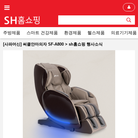
주방제품
스마트 건강제품
환경제품
헬스제품
의료기기제품
[사파머신] 써클안마의자 SF-A800 > sh홈쇼핑 행사소식