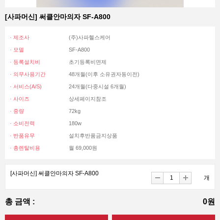
[사파머신] 써클안마의자 SF-A800
· 제조사
(주)사파헬스케어
· 모델
SF-A800
· 등록설치비
초기등록비면제
· 의무사용기간
48개월(이후 소유권자동이전)
· 서비스(A/S)
24개월(다중시설 6개월)
· 사이즈
상세페이지참조
· 중량
72kg
· 소비전력
180w
· 반품유무
설치후반품금지상품
· 총렌탈비용
월 69,000원
[사파머신] 써클안마의자 SF-A800
개
총 금액 :
0원