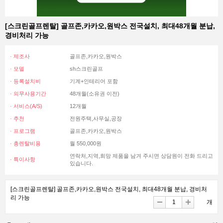
[스크린골프렌탈] 골프존,카카오,원박스 전국설치, 최대48개월 분납,
경비처리 가능
· 제조사
골프존,카카오,원박스
· 모델
sh스크린골프
· 등록설치비
기계+인테리어 포함
· 의무사용기간
48개월(소유권 이전)
· 서비스(A/S)
12개월
· 추천
전원주택,사무실,공장
· 프로그램
골프존,카카오,원박스
· 총렌탈비용
월 550,000원
연락처,지역,희망 제품을 남겨 주시면 상담원이 전화 드리고
· 특이사항
있습니다.
[스크린골프렌탈] 골프존,카카오,원박스 전국설치, 최대48개월 분납, 경비처
리 가능
개