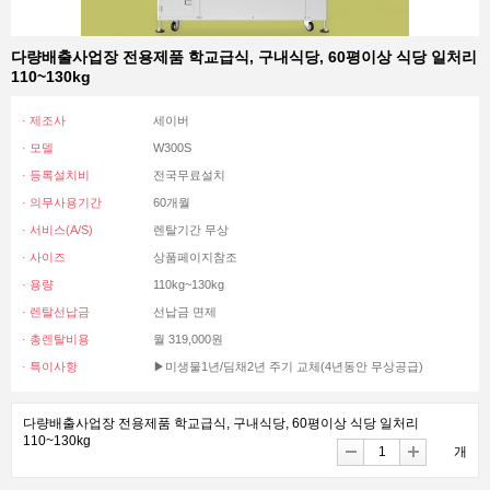
다량배출사업장 전용제품 학교급식, 구내식당, 60평이상 식당 일처리
110~130kg
· 제조사
세이버
· 모델
W300S
· 등록설치비
전국무료설치
· 의무사용기간
60개월
· 서비스(A/S)
렌탈기간 무상
· 사이즈
상품페이지참조
· 용량
110kg~130kg
· 렌탈선납금
선납금 면제
· 총렌탈비용
월 319,000원
· 특이사항
▶미생물1년/딤채2년 주기 교체(4년동안 무상공급)
다량배출사업장 전용제품 학교급식, 구내식당, 60평이상 식당 일처리
110~130kg
개