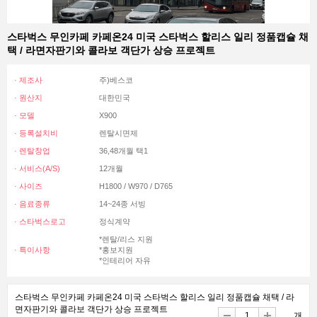
스타벅스 무인카페 카페온24 미국 스타벅스 할리스 일리 정품캡슐 채
택 / 라면자판기와 콜라보 객단가 상승 프로젝트
· 제조사
주)베스코
· 원산지
대한민국
· 모델
X900
· 등록설치비
렌탈시면제
· 렌탈창업
36,48개월 택1
· 서비스(A/S)
12개월
· 사이즈
H1800 / W970 / D765
· 음료종류
14~24종 서빙
· 스타벅스로고
정식계약
*렌탈/리스 지원
· 특이사항
*홍보지원
*인테리어 자유
스타벅스 무인카페 카페온24 미국 스타벅스 할리스 일리 정품캡슐 채택 / 라
면자판기와 콜라보 객단가 상승 프로젝트
개