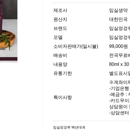
제조사
임실생약
원산지
대한민국
브랜드
임실엉겅
모델
임실엉겅
소비자판매가(일시불)
99,000원
배송비
전국무료
내용양
80ml x 30
유통기한
별도표시
※계좌이
-기업은행 1
-예금주 :
특이사항
-카드무이
상담원이 
-상담센터 :
임실엉겅퀴 백년대계