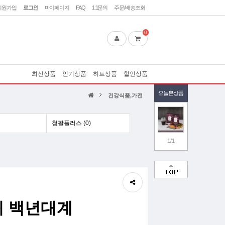
회원가입
로그인
마이페이지
FAQ
1:1문의
주문/배송조회
0
최신상품
인기상품
히트상품
할인상품
오늘본상품
건강식품,가전
청팔플러스 (0)
1/1
 백년대계