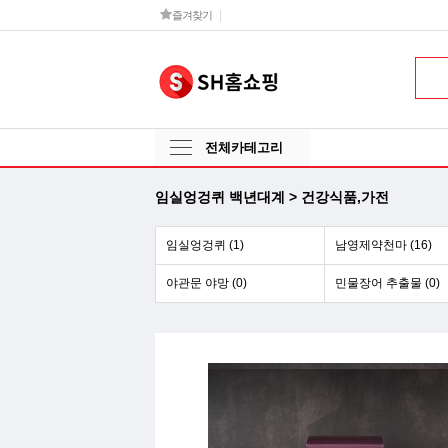
즐겨찾기
전체카테고리
임실엉겅퀴 백년대계 > 건강식품,가전
임실엉겅퀴 (1)
남영제약천마 (16)
야관문 야망 (0)
민물장어 추출물 (0)