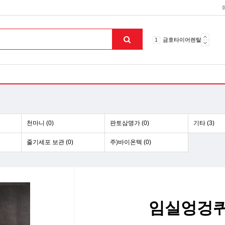
10
토션파장기
1
금호타이어렌탈
2
효돌이
3
라파402
4
자이글온고주파
5
알카메디
6
엘지냉난방기
7
업소용음식물처리기
8
무주천마
천마니 (0)
판토삼명가 (0)
기타 (3)
9
자동케겔운동기구
10
토션파장기
줄기세포 보관 (0)
주)바이온텍 (0)
1
금호타이어렌탈
맨위로
임실엉겅퀴