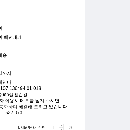
퀴
퀴 백년대계
배송
일까지
체안내
07-136494-01-018
 주)sh생활건강
자 이용시 메모를 남겨 주시면
통화하여 해결해 드리고 있습니다.
 1522-9731
일시불 구매시 적용
개