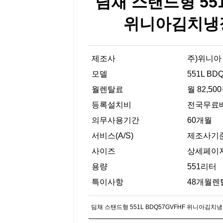
딤채 스탠드형 551
위니아김치냉
제조사
주)위니아
모델
551L BD
월렌탈료
월 82,50
등록설치비
전국무료
의무사용기간
60개월
서비스(A/S)
제조사기
사이즈
상세페이
용량
551리터
특이사항
48개월렌탈 
딤채 스탠드형 551L BDQ57GVFHF 위니아김