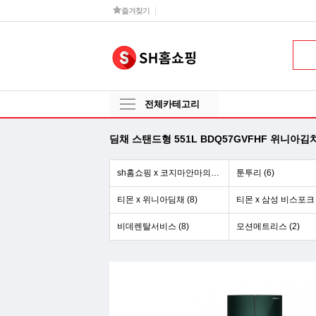
즐겨찾기
전체카테고리
딤채 스탠드형 551L BDQ57GVFHF 위니아
sh홈쇼핑 x 코지마안마의자 (6)
툰투리 (6)
티몬 x 위니아딤채 (8)
비데렌탈서비스 (8)
모션메트리스 (2)