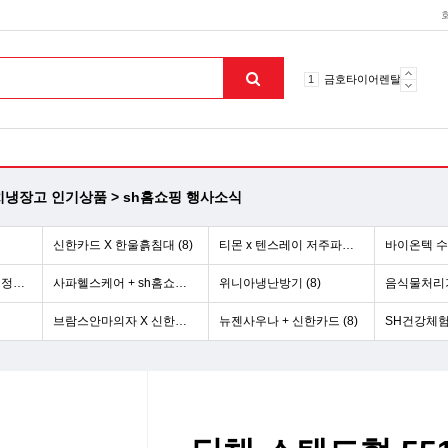
10
토션파장기
1
금호타이어렌탈
2
효돌이
3
라파402
4
자이글온고주파
5
알카메디
6
엘지냉난방기
김치냉장고 인기상품 > sh홈쇼핑 행사소식
7
업소용음식물처리기
8
무주천마
신한카드 X 한울흙침대 (8)
티몬 x 텐스레이 저주파치료기 (3)
바이온텍 수소
9
자동케겔운동기구
10
토션파장기
티몬 x 삼성 비스포크 정수기 (5)
사파헬스케어 + sh홈쇼핑 행사 (10)
위니아냉난방기 (8)
음식물처리기 
1
금호타이어렌탈
브람스안마의자 X 신한카드 (8)
뉴젠사우나 + 신한카드 (8)
SH건강체험
맨위로