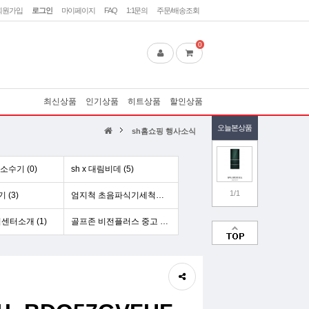
회원가입
로그인
마이페이지
FAQ
1:1문의
주문/배송조회
0
최신상품
인기상품
히트상품
할인상품
오늘본상품
sh홈쇼핑 행사소식
수기 (0)
sh x 대림비데 (5)
1/1
(3)
엄지척 초음파식기세척기[업소용] (5)
센터소개 (1)
골프존 비전플러스 중고 리스 (1)