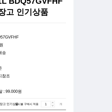
L BDQ57GVFHF
장고 인기상품
Q57GVFHF
0원
배송
준
지참조
: 99.000원
치냉장고 인기상품
일시불 구매시 적용
개